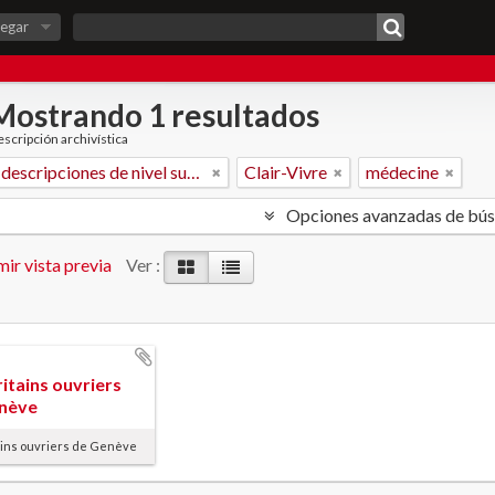
egar
Mostrando 1 resultados
scripción archivística
Sólo las descripciones de nivel superior
Clair-Vivre
médecine
Opciones avanzadas de bú
ir vista previa
Ver :
itains ouvriers
nève
ains ouvriers de Genève