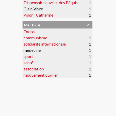
Dispensaire ouvrier des Pâquis
1
Clair-Vivre
1
Pisoni, Catherine
1
materia
Todos
communisme
1
solidarité internationale
1
médecine
1
sport
1
santé
1
association
1
mouvement ouvrier
1