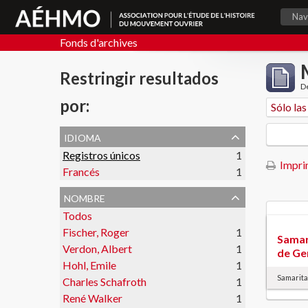
Nav
Fonds d'archives
Restringir resultados
De
por:
idioma
Registros únicos
1
Imprim
Francés
1
nombre
Todos
Fischer, Roger
1
Samar
Verdon, Albert
1
de Ge
Hohl, Emile
1
Samarit
Charles Schafroth
1
René Walker
1