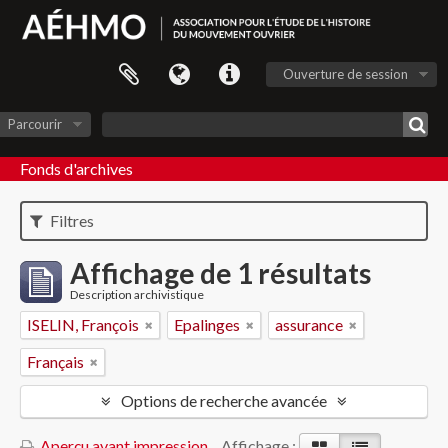
Ouverture de session
Parcourir
Fonds d'archives
Filtres
Affichage de 1 résultats
Description archivistique
ISELIN, François
Epalinges
assurance
Français
Options de recherche avancée
Aperçu avant impression
Affichage :