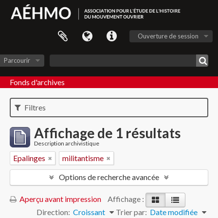
Ouverture de session
Parcourir
Fonds d'archives
Filtres
Affichage de 1 résultats
Description archivistique
Epalinges
militantisme
Options de recherche avancée
Aperçu avant impression
Affichage :
Direction:
Croissant
Trier par:
Date modifiée