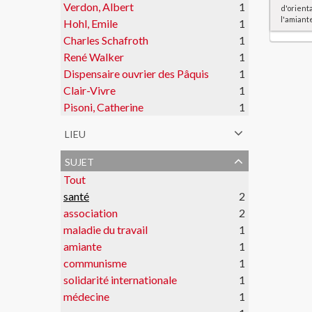
Verdon, Albert
1
d'orient
l'amiant
Hohl, Emile
1
Charles Schafroth
1
René Walker
1
Dispensaire ouvrier des Pâquis
1
Clair-Vivre
1
Pisoni, Catherine
1
lieu
sujet
Tout
santé
2
association
2
maladie du travail
1
amiante
1
communisme
1
solidarité internationale
1
médecine
1