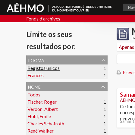
Nav
Fonds d'archives
Limite os seus
De
resultados por:
idioma
Registos únicos
1
Previs
Francês
1
nome
Samar
Todos
AEHMO
Fischer, Roger
1
Ce fond
Verdon, Albert
1
corresp
Hohl, Emile
1
peuvent
Samarit
Charles Schafroth
1
René Walker
1