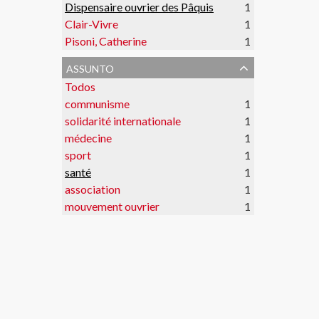
Dispensaire ouvrier des Pâquis
1
Clair-Vivre
1
Pisoni, Catherine
1
assunto
Todos
communisme
1
solidarité internationale
1
médecine
1
sport
1
santé
1
association
1
mouvement ouvrier
1