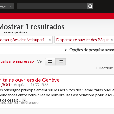
egar
Mostrar 1 resultados
scrição arquivística
Apenas descrições de nível superior
Dispensaire ouvrier des Pâquis
Opções de pesquisa avan
ualizar a impressão
Ver:
Direction:
itains ouvriers de Genève
_SOG
Arquivo
1933-1988
s renseigne principalement sur les activités des Samaritains ouvr
ondances entre ceux-ci et de nombreuses associations pour lesquel
 de ce fait
...
»
ains ouvriers de Genève