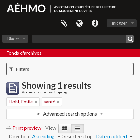
Inloggen
Blader
Fonds d'archives
Filters
Showing 1 results
Archivistische beschrijving
Hohl, Emile
santé
Advanced search options
Print preview
View:
Direction:
Ascending
Gesorteerd op:
Date modified