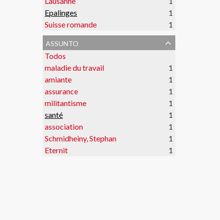
Lausanne
1
Epalinges
1
Suisse romande
1
assunto
Todos
maladie du travail
1
amiante
1
assurance
1
militantisme
1
santé
1
association
1
Schmidheiny, Stephan
1
Eternit
1