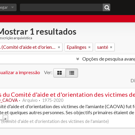
egar
Mostrar 1 resultados
scrição arquivística
CAOVA (Comité d'aide et d'orientation des victimes de l'amiante)
Epalinges
santé
Opções de pesquisa avan
ualizar a impressão
Ver:
Di
 du Comité d'aide et d'orientation des victimes de
_CAOVA
Arquivo
1975-2020
té d'aide et d'orientation des victimes de l'amiante (CAOVA) fut f
te et quelques autres personnes. Ses objectifs primaires étaient de s
...
»
Comité d'aide et d'orientation des victimes de l'amiante)