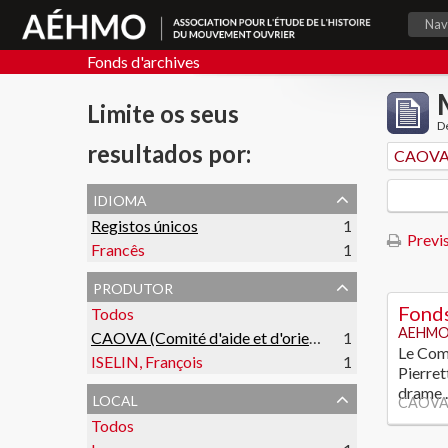
Nav
Fonds d'archives
Limite os seus
De
resultados por:
idioma
Registos únicos
1
Previs
Francês
1
produtor
Fonds
Todos
AEHMO
CAOVA (Comité d'aide et d'orientation des victimes de l'amiante)
1
Le Comi
ISELIN, François
1
Pierret
drame
local
CAOVA (
Todos