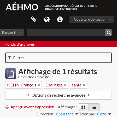
Ouverture de session
Parcourir
Fonds d'archives
Filtres
Affichage de 1 résultats
Description archivistique
ISELIN, François
Epalinges
santé
Options de recherche avancée
Aperçu avant impression
Affichage :
Direction:
Croissant
Trier par:
Cote