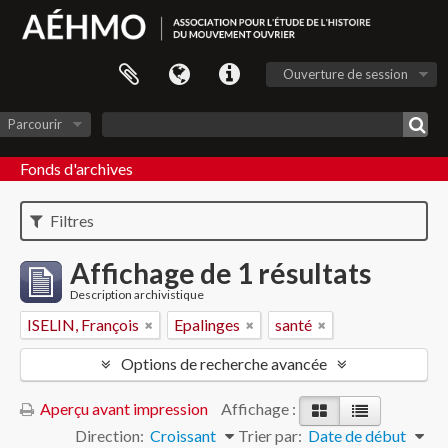
Ouverture de session
Parcourir
Fonds d'archives
Filtres
Affichage de 1 résultats
Description archivistique
ISELIN, François
Epalinges
santé
Options de recherche avancée
Aperçu avant impression
Affichage :
Direction:
Croissant
Trier par:
Date de début