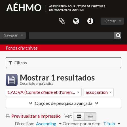
Entrar
Navegar
Fonds d'archives
Filtros
Mostrar 1 resultados
Descrição arquivística
CAOVA (Comité d'aide et d'orientation des victimes de l'amiante)
association
Opções de pesquisa avançada
Previsualizar a impressão
Ver:
Direction:
Ascending
Ordenar por ordem:
Título