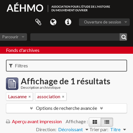
Ouverture de session
Parcourir
Fonds d'archives
Filtres
Affichage de 1 résultats
Description archivistique
Lausanne
association
Options de recherche avancée
Aperçu avant impression
Affichage :
Direction:
Décroissant
Trier par:
Titre