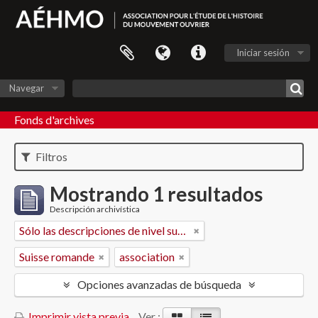
Iniciar sesión
Navegar
Fonds d'archives
Filtros
Mostrando 1 resultados
Descripción archivística
Sólo las descripciones de nivel superior
Suisse romande
association
Opciones avanzadas de búsqueda
Imprimir vista previa
Ver :