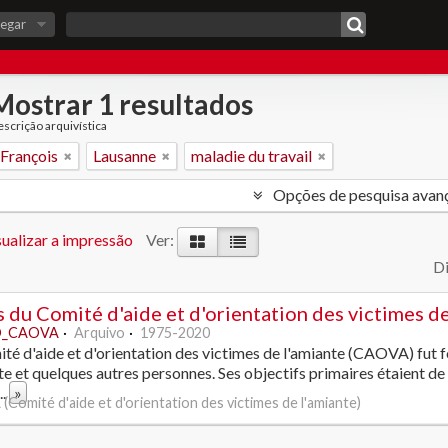
egar
Mostrar 1 resultados
scrição arquivística
 François
Lausanne
maladie du travail
Opções de pesquisa avan
ualizar a impressão
Ver:
Di
 du Comité d'aide et d'orientation des victimes de
_CAOVA
Arquivo
1975-2020
té d'aide et d'orientation des victimes de l'amiante (CAOVA) fut f
te et quelques autres personnes. Ses objectifs primaires étaient de s
...
»
Comité d'aide et d'orientation des victimes de l'amiante)