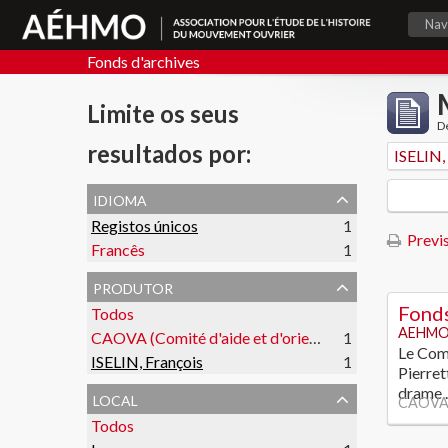
Nav
Fonds d'archives
Limite os seus
De
resultados por:
ISELIN,
idioma
Registos únicos
1
Previs
Francês
1
produtor
Fonds
Todos
AEHMO
CAOVA (Comité d'aide et d'orientation des victimes de l'amiante)
1
Le Comi
ISELIN, François
1
Pierret
drame
local
CAOVA (
Todos