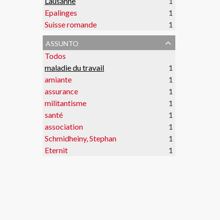
Lausanne
1
Epalinges
1
Suisse romande
1
assunto
Todos
maladie du travail
1
amiante
1
assurance
1
militantisme
1
santé
1
association
1
Schmidheiny, Stephan
1
Eternit
1