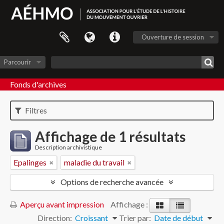
Ouverture de session
Parcourir
Fonds d'archives
Filtres
Affichage de 1 résultats
Description archivistique
Epalinges
maladie du travail
Options de recherche avancée
Aperçu avant impression
Affichage :
Direction:
Croissant
Trier par:
Date de début