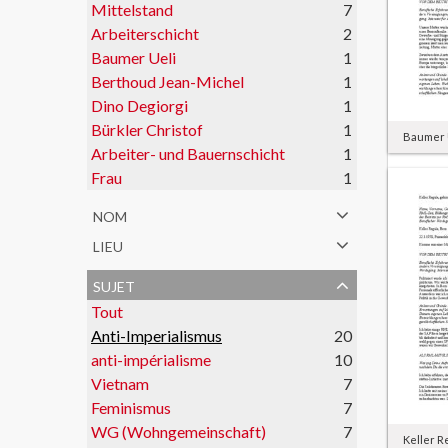
Mittelstand
7
Arbeiterschicht
2
Baumer Ueli
1
Berthoud Jean-Michel
1
Dino Degiorgi
1
Bürkler Christof
1
Baumer U
Arbeiter- und Bauernschicht
1
Frau
1
nom
lieu
sujet
Tout
Anti-Imperialismus
20
anti-impérialisme
10
Vietnam
7
Feminismus
7
WG (Wohngemeinschaft)
7
Keller R