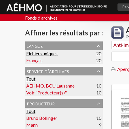
Par
Fonds d'archives
Affiner les résultats par :
De
langue
Anti-Im
Fichiers uniques
20
Français
20
Aperç
service d'archives
Tout
AEHMO, BCU Lausanne
10
Voir "Producteur(s)"
10
producteur
Tout
Bruno Bollinger
10
Mann
9