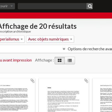
courir
Affichage de 20 résultats
scription archivistique
perialismus
Avec objets numériques
Options de recherche ava
u avant impression
Affichage :