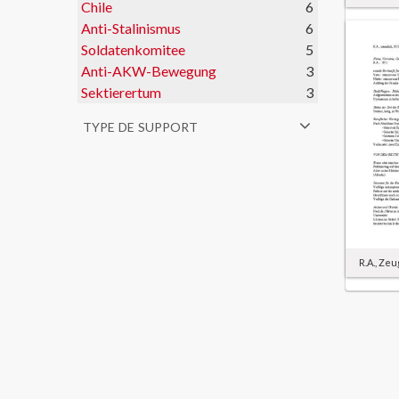
Chile
6
Anti-Stalinismus
6
Soldatenkomitee
5
Anti-AKW-Bewegung
3
Sektierertum
3
type de support
R.A., Zeu