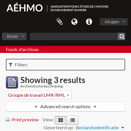
Inloggen
Blader
Fonds d'archives
Filters
Showing 3 results
Archivistische beschrijving
Groupe de travail LMR-RML
Advanced search options
Print preview
View:
Gesorteerd op:
Bestandsidentificatie