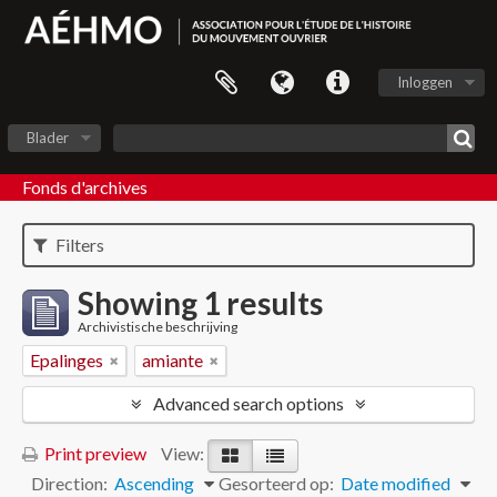
Inloggen
Blader
Fonds d'archives
Filters
Showing 1 results
Archivistische beschrijving
Epalinges
amiante
Advanced search options
Print preview
View:
Direction:
Ascending
Gesorteerd op:
Date modified