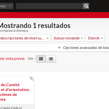
egar
Mostrando 1 resultados
scripción archivística
Sólo las descripciones de nivel superior
Suisse romande
Eternit
Opciones avanzadas de bú
ir vista previa
Ver :
 du Comité
 et d'orientation
ictimes de
ante
 Comité d'aide et