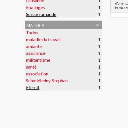
Lausanne
1
d'orient
Epalinges
1
l'amiant
Suisse romande
1
materia
Todos
maladie du travail
1
amiante
1
assurance
1
militantisme
1
santé
1
association
1
Schmidheiny, Stephan
1
Eternit
1