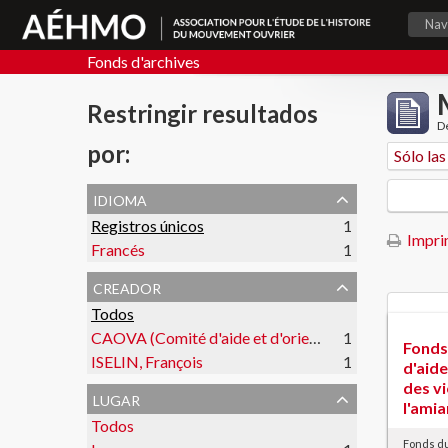
Nav
Fonds d'archives
Restringir resultados
De
por:
idioma
Registros únicos
1
Imprim
Francés
1
creador
Todos
CAOVA (Comité d'aide et d'orientation des victimes de l'amiante)
1
Fonds
ISELIN, François
1
d'aide
des v
lugar
l'ami
Todos
Fonds du