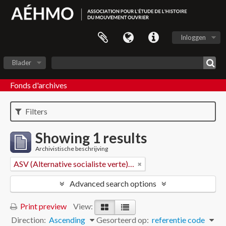
Inloggen
Blader
Fonds d'archives
Filters
Showing 1 results
Archivistische beschrijving
ASV (Alternative socialiste verte) - Vaud
Advanced search options
Print preview
View:
Direction:
Ascending
Gesorteerd op:
referentie code