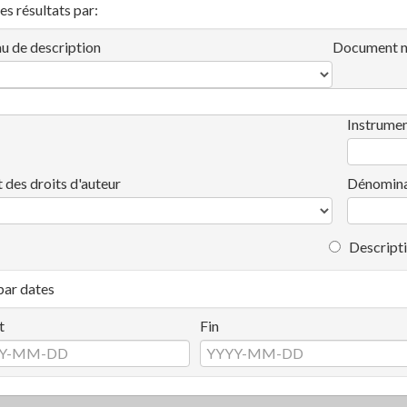
les résultats par:
u de description
Document n
Instrumen
t des droits d'auteur
Dénomina
Descripti
 par dates
t
Fin