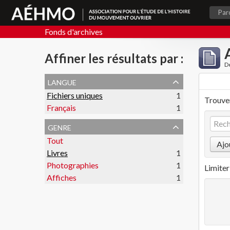
Par
Fonds d'archives
Affiner les résultats par :
De
langue
Fichiers uniques
1
Trouver
Français
1
genre
Tout
Ajo
Livres
1
Photographies
1
Limiter 
Affiches
1