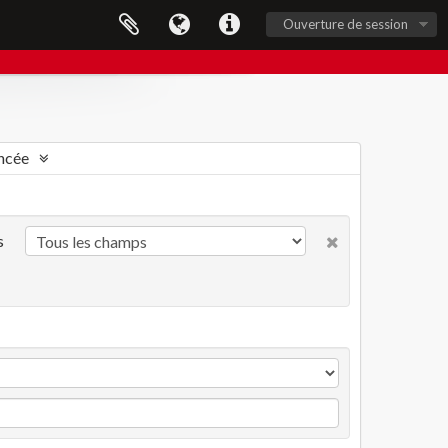
Ouverture de session
ncée
s