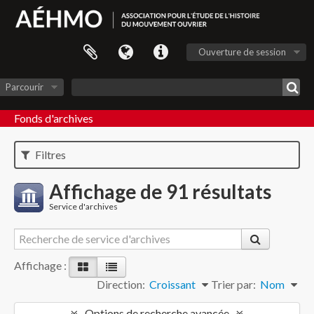
Ouverture de session
Parcourir
Fonds d'archives
Filtres
Affichage de 91 résultats
Service d'archives
Affichage :
Direction:
Croissant
Trier par:
Nom
Options de recherche avancée