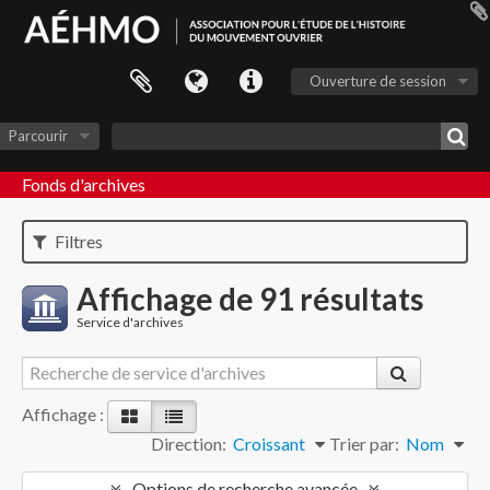
Ouverture de session
Parcourir
Fonds d'archives
Filtres
Affichage de 91 résultats
Service d'archives
Affichage :
Direction:
Croissant
Trier par:
Nom
Options de recherche avancée