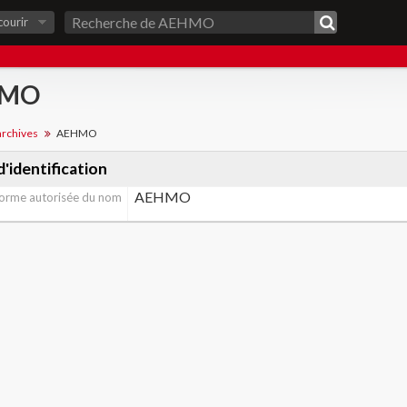
courir
HMO
archives
AEHMO
'identification
AEHMO
orme autorisée du nom