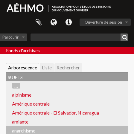
Ouverture de session
Parcourir
Fonds d'archives
Arborescence
Liste
Rechercher
sujets
...
alpinisme
Amérique centrale
Amérique centrale - El Salvador, Nicaragua
amiante
anarchisme