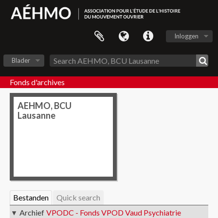
Inloggen
Blader
Fonds d'archives
AEHMO, BCU
Lausanne
Bestanden
Quick search
Archief
VPODC - Fonds VPOD Vaud Psychiatrie