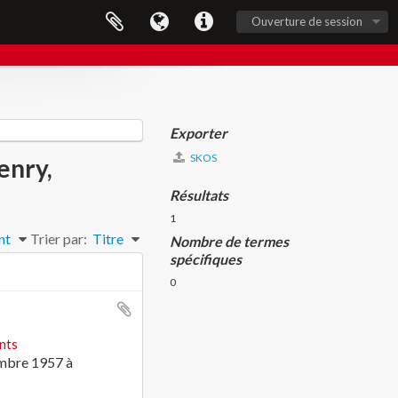
Ouverture de session
Exporter
SKOS
enry,
Résultats
1
nt
Trier par:
Titre
Nombre de termes
spécifiques
0
nts
embre 1957 à