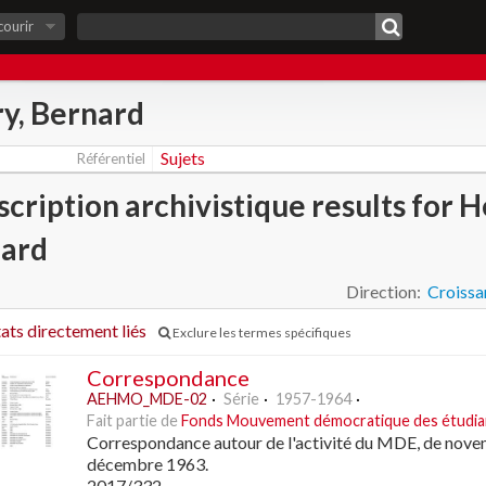
courir
y, Bernard
Sujets
Référentiel
scription archivistique results for H
ard
Direction:
Croissa
tats directement liés
Exclure les termes spécifiques
Correspondance
AEHMO_MDE-02
Série
1957-1964
Fait partie de
Fonds Mouvement démocratique des étudia
Correspondance autour de l'activité du MDE, de nov
décembre 1963.
2017/332