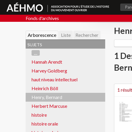
Par
Fonds d'archives
Henr
Arborescence
Liste
Rechercher
sujets
...
1 De
Hannah Arendt
Bern
Harvey Goldberg
haut niveau intellectuel
Heinrich Böll
1 résul
Henry, Bernard
Herbert Marcuse
histoire
histoire orale