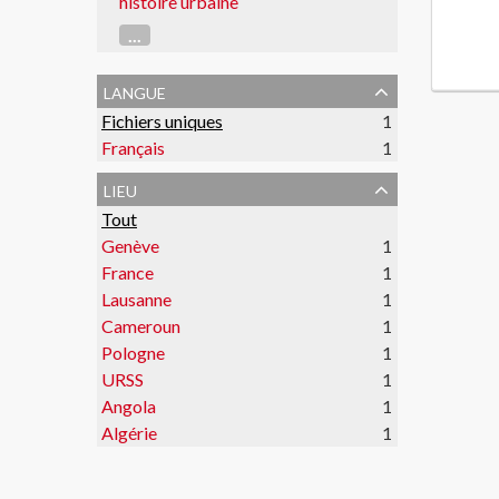
histoire urbaine
...
langue
Fichiers uniques
1
Français
1
lieu
Tout
Genève
1
France
1
Lausanne
1
Cameroun
1
Pologne
1
URSS
1
Angola
1
Algérie
1