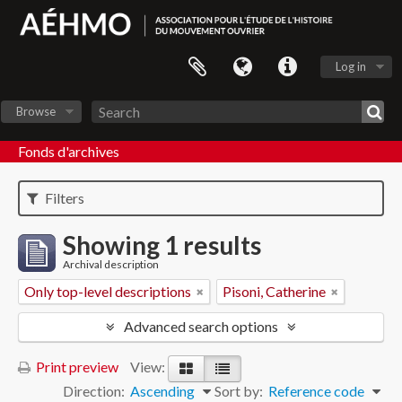
Log in
Browse
Fonds d'archives
Filters
Showing 1 results
Archival description
Only top-level descriptions
Pisoni, Catherine
Advanced search options
Print preview
View:
Direction:
Ascending
Sort by:
Reference code