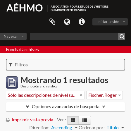
Iniciar sesión
Navegar
Fonds d'archives
Filtros
Mostrando 1 resultados
Descripción archivística
Sólo las descripciones de nivel superior
Fischer, Roger
Opciones avanzadas de búsqueda
Imprimir vista previa
Ver :
Direction:
Ascending
Ordenar por:
Título