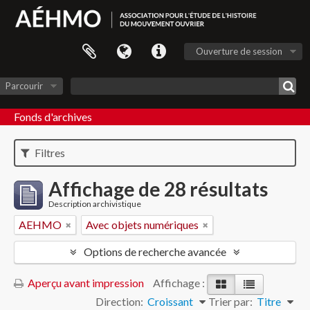
Ouverture de session
Parcourir
Fonds d'archives
Filtres
Affichage de 28 résultats
Description archivistique
AEHMO
Avec objets numériques
Options de recherche avancée
Aperçu avant impression
Affichage :
Direction:
Croissant
Trier par:
Titre