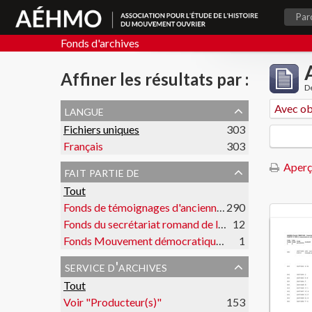
Par
Fonds d'archives
Affiner les résultats par :
De
langue
Avec ob
Fichiers uniques
303
Français
303
Aperç
fait partie de
Tout
Fonds de témoignages d'anciennes et anciens militants
290
Fonds du secrétariat romand de la FOBB
12
Fonds Mouvement démocratique des étudiants
1
service d'archives
Tout
Voir "Producteur(s)"
153