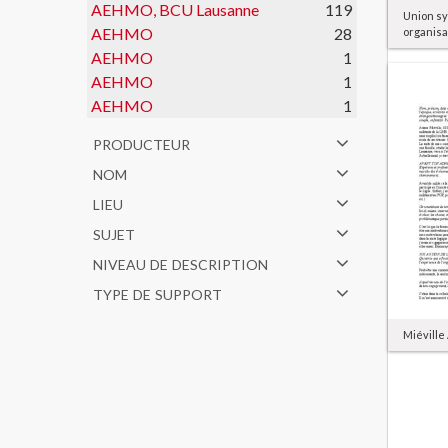
AEHMO, BCU Lausanne
119
Union sy
AEHMO
28
organisa
AEHMO
1
AEHMO
1
AEHMO
1
producteur
nom
lieu
sujet
niveau de description
type de support
Miéville