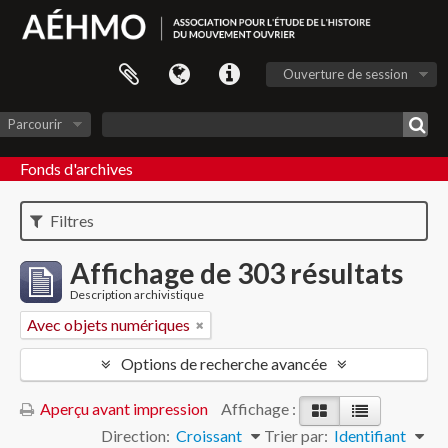
Ouverture de session
Parcourir
Fonds d'archives
Filtres
Affichage de 303 résultats
Description archivistique
Avec objets numériques
Options de recherche avancée
Aperçu avant impression
Affichage :
Direction:
Croissant
Trier par:
Identifiant