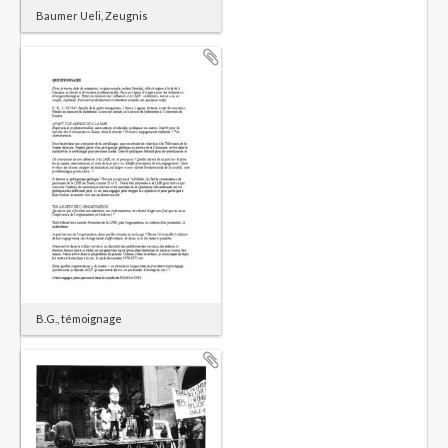
Baumer Ueli, Zeugnis
B.G., témoignage