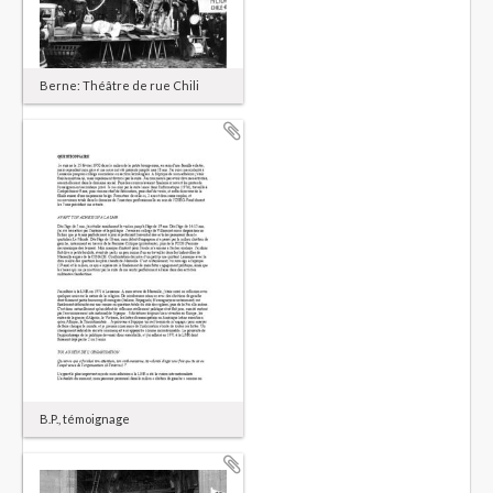
Berne: Théâtre de rue Chili
B.P., témoignage