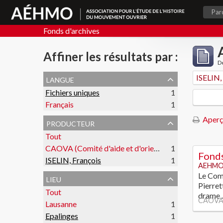
Par
Fonds d'archives
Affiner les résultats par :
De
langue
ISELIN,
Fichiers uniques
1
Français
1
Aperç
producteur
Tout
CAOVA (Comité d'aide et d'orientation des victimes de l'amiante)
1
Fonds
ISELIN, François
1
AEHMO
Le Comi
lieu
Pierret
Tout
drame
CAOVA (
Lausanne
1
Epalinges
1