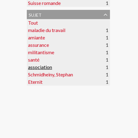
Suisse romande
1
sujet
Tout
maladie du travail
1
amiante
1
assurance
1
militantisme
1
santé
1
association
1
Schmidheiny, Stephan
1
Eternit
1