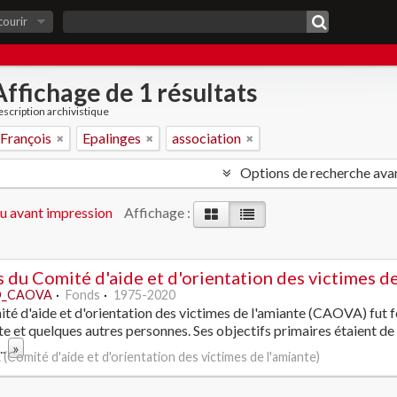
courir
Affichage de 1 résultats
scription archivistique
 François
Epalinges
association
Options de recherche ava
u avant impression
Affichage :
 du Comité d'aide et d'orientation des victimes de
_CAOVA
Fonds
1975-2020
té d'aide et d'orientation des victimes de l'amiante (CAOVA) fut f
te et quelques autres personnes. Ses objectifs primaires étaient de s
...
»
Comité d'aide et d'orientation des victimes de l'amiante)