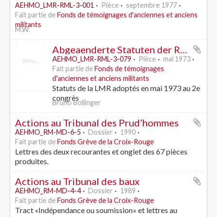
AEHMO_LMR-RML-3-001
Pièce
septembre 1977
Fait partie de
Fonds de témoignages d'anciennes et anciens
militants
M.W.
Abgeaenderte Statuten der RML, angenommen am Kongress vom 4.-6. Mai 1973
AEHMO_LMR-RML-3-079
Pièce
mai 1973
Fait partie de
Fonds de témoignages
d'anciennes et anciens militants
Statuts de la LMR adoptés en mai 1973 au 2e
congrès
Bruno Bollinger
Actions au Tribunal des Prud’hommes
AEHMO_RM-MD-6-5
Dossier
1990
Fait partie de
Fonds Grève de la Croix-Rouge
Lettres des deux recourantes et onglet des 67 pièces
produites.
Actions au Tribunal des baux
AEHMO_RM-MD-4-4
Dossier
1989
Fait partie de
Fonds Grève de la Croix-Rouge
Tract «Indépendance ou soumission» et lettres au