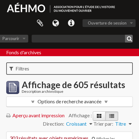
Ouverture de session
Parcourir
Fonds d'archives
Filtres
Affichage de 605 résultats
Description archivistique
Options de recherche avancée
Aperçu avant impression
Affichage :
Direction:
Croissant
Trier par:
Titre
303 résultats avec objets numériques
Afficher les