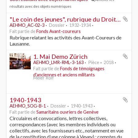
résultats avec des objets numériques
"Le coin des jeunes", rubrique du Droit du Peuple
AEHMO_AC-02-3
Dossier
1932-1934
Fait partie de
Fonds Avant-coureurs
Rubrique relatant les activités des Avant-Coureurs de
Lausanne.
1. Mai Demo Zürich
AEHMO_LMR-RML-3-163
Pièce
2018
Fait partie de
Fonds de témoignages
d'anciennes et anciens militants
Meier Rolf
1940-1943
AEHMO_SOG-B-1
Dossier
1940-1943
Fait partie de
Samaritains ouvriers de Genève
Circulaires et convocations, lettres collectives,
correspondances (avec les membres individuels ou
collectifs, avec les fournisseurs etc., notamment en vue
de la constitution d’une colonne à Vevey) ; comptes du