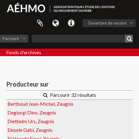
Ouverture de session
Parcourir
Fonds d'archives
Producteur sur
Parcourir 32 résultats
Berthoud Jean-Michel, Zeugnis
Degiorgi Dino, Zeugnis
Diethelm Urs, Zeugnis
Einsele Gabi, Zeugnis
El Hewehi Fausi, Zeugnis