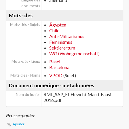
allemand
Langue des
documents
Mots-clés
Ägypten
Mots-clés - Sujets
Chile
Anti-Militarismus
Feminismus
Sektierertum
WG (Wohngemeinschaft)
Basel
Mots-clés - Lieux
Barcelona
VPOD
(Sujet)
Mots-clés - Noms
Document numérique - métadonnées
RML_SAP_El-Hewehi-Marti-Fausi-
Nom du fichier
2016.pdf
Presse-papier
Ajouter