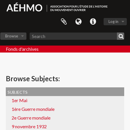
Log in
Browse
Fonds d'archives
Browse Subjects:
subjects
1er Mai
1ère Guerre mondiale
2e Guerre mondiale
9 novembre 1932