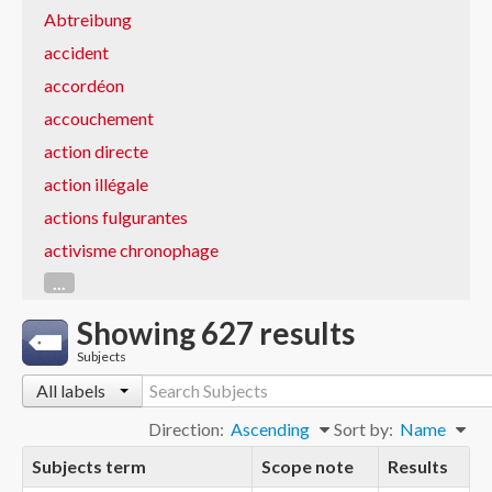
Abtreibung
accident
accordéon
accouchement
action directe
action illégale
actions fulgurantes
activisme chronophage
...
Showing 627 results
Subjects
All labels
Direction:
Ascending
Sort by:
Name
Subjects term
Scope note
Results