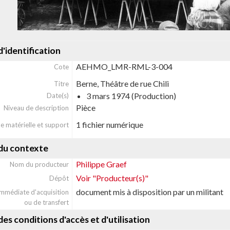
'identification
AEHMO_LMR-RML-3-004
Cote
Berne, Théâtre de rue Chili
Titre
3 mars 1974 (Production)
Date(s)
Pièce
Niveau de description
1 fichier numérique
e matérielle et support
du contexte
Philippe Graef
Nom du producteur
Voir "Producteur(s)"
Dépôt
document mis à disposition par un militant
immédiate d'acquisition
ou de transfert
es conditions d'accès et d'utilisation