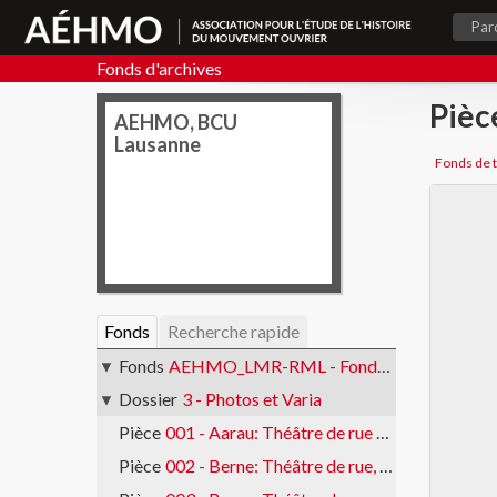
Par
Fonds d'archives
Pièc
AEHMO, BCU
Lausanne
Fonds
Recherche rapide
Fonds
AEHMO_LMR-RML - Fonds de témoignages d'anciennes et anciens militants
Dossier
3 - Photos et Varia
Pièce
001 - Aarau: Théâtre de rue en faveur de l'initiative fédérale pour la solution des délais en matière d'avortement
Pièce
002 - Berne: Théâtre de rue, Chili