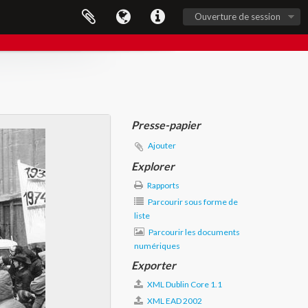
Ouverture de session
Presse-papier
Ajouter
Explorer
Rapports
Parcourir sous forme de
liste
Parcourir les documents
numériques
Exporter
XML Dublin Core 1.1
XML EAD 2002