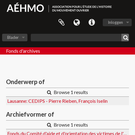
Inloggen
Blader
Fonds d'archives
Onderwerp of
Browse 1 results
Lausanne: CEDIPS - Pierre Rieben, François Iselin
Archiefvormer of
Browse 1 results
Fonds du Comité d'aide et d'orientation des victimes de l'amiante