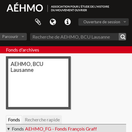
Ouverture de session
Parcourir
Fonds d'archives
AEHMO, BCU
Lausanne
Fonds
Recherche rapide
Fonds
AEHMO_FG - Fonds François Graff