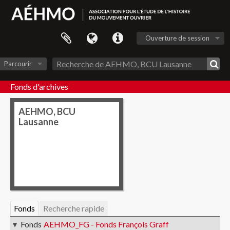
Ouverture de session
Parcourir
Fonds d'archives
AEHMO, BCU
Lausanne
Fonds
Recherche rapide
Fonds
AEHMO_FG - Fonds François Graff