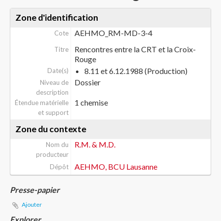
Zone d'identification
AEHMO_RM-MD-3-4
Cote
Rencontres entre la CRT et la Croix-
Titre
Rouge
8.11 et 6.12.1988 (Production)
Date(s)
Dossier
Niveau de
description
1 chemise
Étendue matérielle
et support
Zone du contexte
R.M. & M.D.
Nom du
producteur
AEHMO, BCU Lausanne
Dépôt
Presse-papier
Ajouter
Explorer