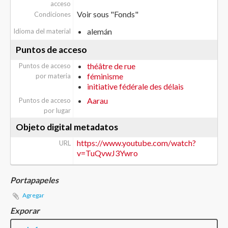
acceso
Voir sous "Fonds"
Condiciones
alemán
Idioma del material
Puntos de acceso
théâtre de rue
Puntos de acceso
féminisme
por materia
initiative fédérale des délais
Aarau
Puntos de acceso
por lugar
Objeto digital metadatos
https://www.youtube.com/watch?
URL
v=TuQvwJ3Ywro
Portapapeles
Agregar
Exporar