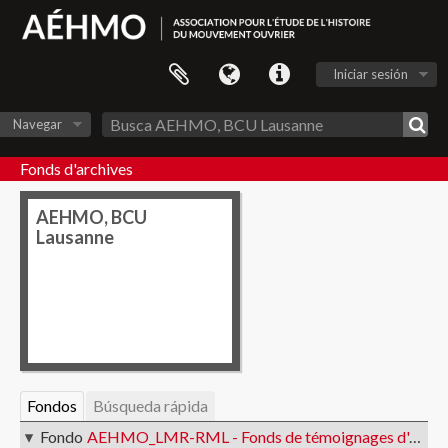
Iniciar sesión
Navegar
Fonds d'archives
AEHMO, BCU
Lausanne
Fondos
Búsqueda rápida
Fondo
AEHMO_LMR-RML - Fonds de témoignages d'anciennes et anciens militants