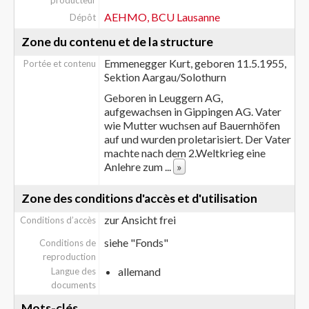
producteur
AEHMO, BCU Lausanne
Dépôt
Zone du contenu et de la structure
Emmenegger Kurt, geboren 11.5.1955,
Portée et contenu
Sektion Aargau/Solothurn
Geboren in Leuggern AG,
aufgewachsen in Gippingen AG. Vater
wie Mutter wuchsen auf Bauernhöfen
auf und wurden proletarisiert. Der Vater
machte nach dem 2.Weltkrieg eine
Anlehre zum
...
»
Zone des conditions d'accès et d'utilisation
zur Ansicht frei
Conditions d’accès
siehe "Fonds"
Conditions de
reproduction
allemand
Langue des
documents
Mots-clés