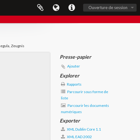
Ouverture de session
Regula, Zeugnis
Presse-papier
Ajouter
Explorer
Rapports
Parcourir sous forme de
liste
Parcourir les documents
numériques
Exporter
XML Dublin Core 1.1
XML EAD 2002