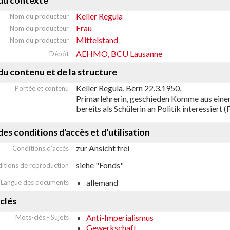
du contexte
Keller Regula
Nom du producteur
Frau
Nom du producteur
Mittelstand
Nom du producteur
AEHMO, BCU Lausanne
Dépôt
u contenu et de la structure
Keller Regula, Bern 22.3.1950,
Portée et contenu
Primarlehrerin, geschieden Komme aus einer
bereits als Schülerin an Politik interessiert
es conditions d'accès et d'utilisation
zur Ansicht frei
Conditions d’accès
siehe "Fonds"
itions de reproduction
allemand
Langue des documents
clés
Anti-Imperialismus
Mots-clés - Sujets
Gewerkschaft