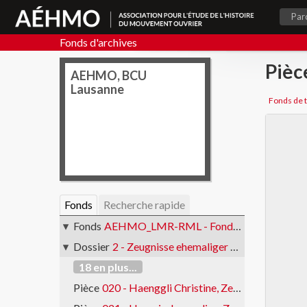
Par
Fonds d'archives
Pièc
AEHMO, BCU
Lausanne
Fonds
Recherche rapide
Fonds
AEHMO_LMR-RML - Fonds de témoignages d'anciennes et anciens militants
Dossier
2 - Zeugnisse ehemaliger AktivistInnen
18 en plus...
Pièce
020 - Haenggli Christine, Zeugnis